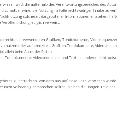
t verwiesen wird, die außerhalb des Verantwortungsbereiches des Autor
nd zumutbar wäre, die Nutzung im Falle rechtswidriger Inhalte zu ve
ichtnutzung solcherart dargebotener Informationen entstehen, haftet
e Veröffentlichung lediglich verweist.
rheberrechte der verwendeten Grafiken, Tondokumente, Videosequenzen
u nutzen oder auf lizenzfreie Grafiken,Tondokumente, Videosequenz
ibt allein beim Autor der Seiten.
ken, Tondokumente, Videosequenzen und Texte in anderen elektronisc
.
ngebotes zu betrachten, von dem aus auf diese Seite verwiesen wurde.
r nicht vollständig entsprechen sollten, bleiben die übrigen Teile des